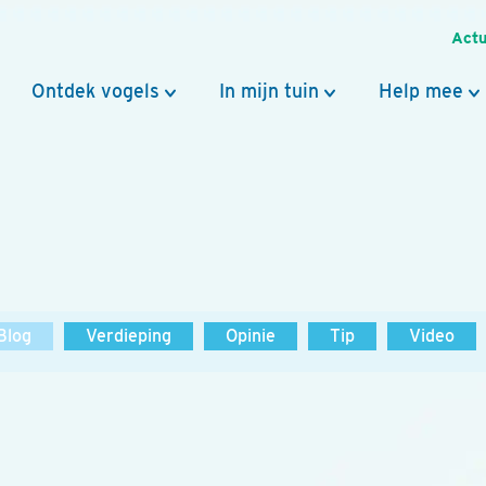
Actu
Ontdek vogels
In mijn tuin
Help mee
Blog
Verdieping
Opinie
Tip
Video