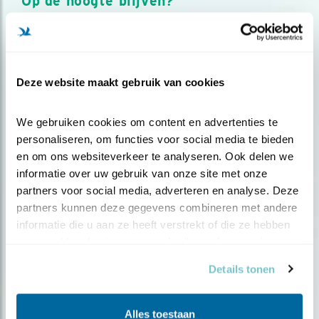
Op de hoogte blijven?
Meld je aan en ontvang nieuws, inspiratie, acties en tips
over vogels en activiteiten van Vogelbescherming.
AANMELDEN VOGELNIEUWS
Deze website maakt gebruik van cookies
Volg ons via social media
We gebruiken cookies om content en advertenties te 
personaliseren, om functies voor social media te bieden 
en om ons websiteverkeer te analyseren. Ook delen we 
informatie over uw gebruik van onze site met onze 
partners voor social media, adverteren en analyse. Deze 
partners kunnen deze gegevens combineren met andere 
informatie die u aan ze heeft verstrekt of die ze hebben 
verzameld op basis van uw gebruik van hun services.
Details tonen
Alles toestaan