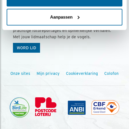
Ontvang 5 x Vogels voor € 36,00 per jaar
Aanpassen
Vogels is het tijdschrift voor onze leden, met
prachtige fotoreportages en opmerkelijke verhalen.
Met jouw lidmaatschap help je de vogels.
WORD LID
Onze sites
Mijn privacy
Cookieverklaring
Colofon