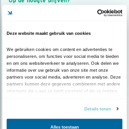
Op de hoogte blijven?
Meld je aan en ontvang nieuws, inspiratie, acties en tips
over vogels en activiteiten van Vogelbescherming.
AANMELDEN VOGELNIEUWS
Deze website maakt gebruik van cookies
Volg ons via social media
We gebruiken cookies om content en advertenties te 
personaliseren, om functies voor social media te bieden 
en om ons websiteverkeer te analyseren. Ook delen we 
informatie over uw gebruik van onze site met onze 
partners voor social media, adverteren en analyse. Deze 
partners kunnen deze gegevens combineren met andere 
informatie die u aan ze heeft verstrekt of die ze hebben 
verzameld op basis van uw gebruik van hun services.
Details tonen
Alles toestaan