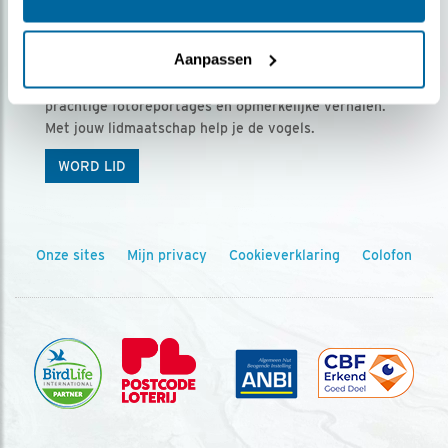
Ontvang 5 x Vogels voor € 36,00 per jaar
Aanpassen
Vogels is het tijdschrift voor onze leden, met
prachtige fotoreportages en opmerkelijke verhalen.
Met jouw lidmaatschap help je de vogels.
WORD LID
Onze sites
Mijn privacy
Cookieverklaring
Colofon