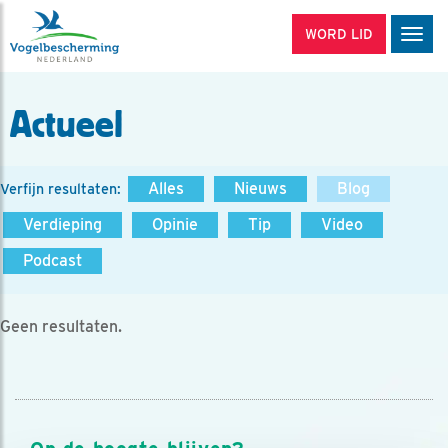
WORD LID
Men
Actueel
Alles
Nieuws
Blog
Verfijn resultaten:
Verdieping
Opinie
Tip
Video
Podcast
Geen resultaten.