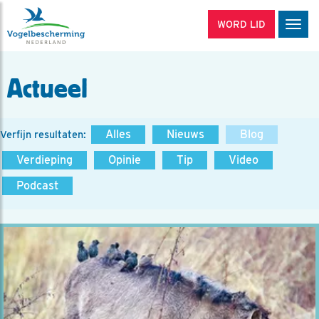
WORD LID
Men
Actueel
Alles
Nieuws
Blog
Verfijn resultaten:
Verdieping
Opinie
Tip
Video
Podcast