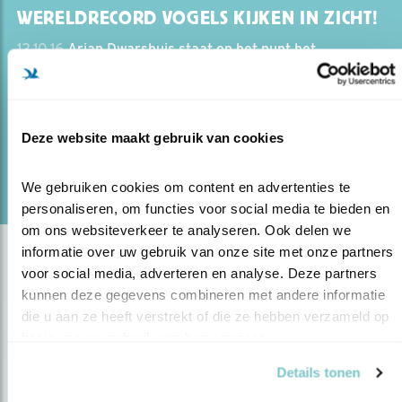
WERELDRECORD VOGELS KIJKEN IN ZICHT!
12.10.16
Arjan Dwarshuis staat op het punt het
‘wereldrecord vogels kijken’ te breken. In een jaar tijd
probeert hij meer dan 6000 vogelsoorten te zien.
Deze website maakt gebruik van cookies
lees meer
Door Arjan Dwarshuis
We gebruiken cookies om content en advertenties te 
personaliseren, om functies voor social media te bieden en 
om ons websiteverkeer te analyseren. Ook delen we 
informatie over uw gebruik van onze site met onze partners 
voor social media, adverteren en analyse. Deze partners 
kunnen deze gegevens combineren met andere informatie 
die u aan ze heeft verstrekt of die ze hebben verzameld op 
basis van uw gebruik van hun services.
Details tonen
Op de hoogte blijven?