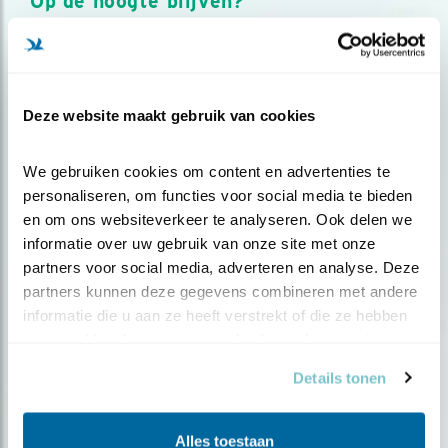
Op de hoogte blijven?
Meld je aan en ontvang nieuws, inspiratie, acties en tips
over vogels en activiteiten van Vogelbescherming.
AANMELDEN VOGELNIEUWS
Deze website maakt gebruik van cookies
Volg ons via social media
We gebruiken cookies om content en advertenties te 
personaliseren, om functies voor social media te bieden 
en om ons websiteverkeer te analyseren. Ook delen we 
informatie over uw gebruik van onze site met onze 
partners voor social media, adverteren en analyse. Deze 
partners kunnen deze gegevens combineren met andere 
informatie die u aan ze heeft verstrekt of die ze hebben 
verzameld op basis van uw gebruik van hun services.
Details tonen
Alles toestaan