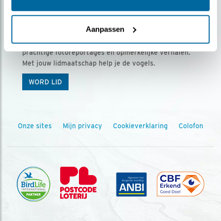
Ontvang 5 x Vogels voor € 36,00 per jaar
Aanpassen
Vogels is het tijdschrift voor onze leden, met
prachtige fotoreportages en opmerkelijke verhalen.
Met jouw lidmaatschap help je de vogels.
WORD LID
Onze sites
Mijn privacy
Cookieverklaring
Colofon