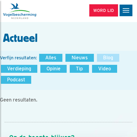
WORD LID
Men
Actueel
Alles
Nieuws
Blog
Verfijn resultaten:
Verdieping
Opinie
Tip
Video
Podcast
Geen resultaten.