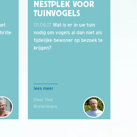
NESTPLEK VOOR
TUINVOGELS
het
01.06.17
Wat is er in uw tuin
hrille
nodig om vogels al dan niet als
tijdelijke bewoner op bezoek te
krijgen?
lees meer
Door Tom
Brekelmans