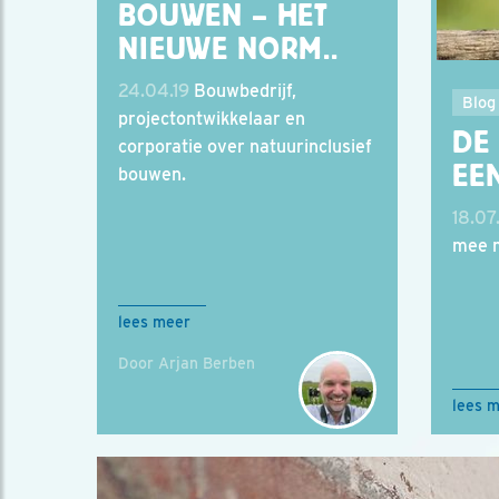
BOUWEN – HET
NIEUWE NORM..
24.04.19
Bouwbedrijf,
Blog
projectontwikkelaar en
DE
corporatie over natuurinclusief
EE
bouwen.
18.07
mee m
lees meer
Door Arjan Berben
lees 