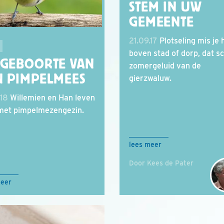
STEM IN UW
GEMEENTE
21.09.17
Plotseling mis je 
boven stad of dorp, dat sc
 GEBOORTE VAN
zomergeluid van de
N PIMPELMEES
gierzwaluw.
.18
Willemien en Han leven
et pimpelmezengezin.
lees meer
Door Kees de Pater
meer