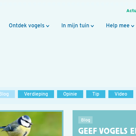
Actu
Ontdek vogels
In mijn tuin
Help mee
Blog
Verdieping
Opinie
Tip
Video
Blog
GEEF VOGELS 