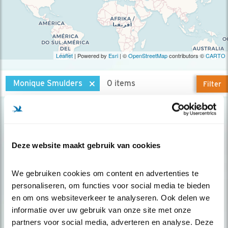
Leaflet
| Powered by
Esri
| ©
OpenStreetMap
contributors ©
CARTO
Monique Smulders
0 items
Filter
Geen resultaten.
Deze website maakt gebruik van cookies
Op de hoogte blijven?
We gebruiken cookies om content en advertenties te 
personaliseren, om functies voor social media te bieden 
Meld je aan en ontvang nieuws, inspiratie, acties en tips
en om ons websiteverkeer te analyseren. Ook delen we 
over vogels en activiteiten van Vogelbescherming.
informatie over uw gebruik van onze site met onze 
AANMELDEN VOGELNIEUWS
partners voor social media, adverteren en analyse. Deze 