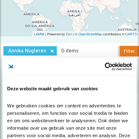
Leaflet
| Powered by
Esri
| ©
OpenStreetMap
contributors ©
CARTO
Annika Nugteren
0 items
Filter
Geen resultaten.
Deze website maakt gebruik van cookies
Op de hoogte blijven?
We gebruiken cookies om content en advertenties te 
personaliseren, om functies voor social media te bieden 
Meld je aan en ontvang nieuws, inspiratie, acties en tips
en om ons websiteverkeer te analyseren. Ook delen we 
over vogels en activiteiten van Vogelbescherming.
informatie over uw gebruik van onze site met onze 
AANMELDEN VOGELNIEUWS
partners voor social media, adverteren en analyse. Deze 