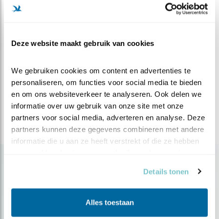
voor particulieren (leden Vogelbescherming) en 47,50
euro voor niet-leden van Vogelbescherming en scholen.
Werkgebied
Deze website maakt gebruik van cookies
Rockanje aan Zee, Oostvoorne, Brielle,
Hellevoetsluis, Vierpolders, Bernisse, Zwartewaal,
We gebruiken cookies om content en advertenties te 
Geervliet, Heenvliet, Voorne-Putten
personaliseren, om functies voor social media te bieden 
en om ons websiteverkeer te analyseren. Ook delen we 
informatie over uw gebruik van onze site met onze 
Tuinadvies aanvragen? Kijk hier voor een
partners voor social media, adverteren en analyse. Deze 
tuinvogelconsulent bij jou in de buurt.
partners kunnen deze gegevens combineren met andere 
informatie die u aan ze heeft verstrekt of die ze hebben 
verzameld op basis van uw gebruik van hun services.
Details tonen
Op de hoogte blijven?
Alles toestaan
Meld je aan en ontvang nieuws, inspiratie, acties en tips