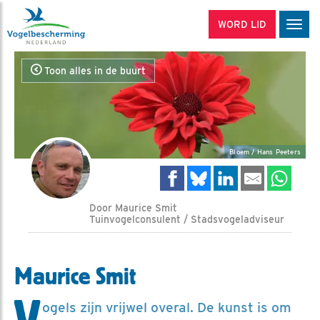
WORD LID
Men
Toon alles in de buurt
Bloem / Hans Peeters
Door Maurice Smit
Tuinvogelconsulent / Stadsvogeladviseur
Maurice Smit
V
ogels zijn vrijwel overal. De kunst is om