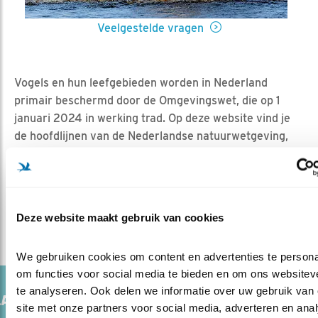
Veelgestelde vragen
Vogels en hun leefgebieden worden in Nederland
primair beschermd door de Omgevingswet, die op 1
januari 2024 in werking trad. Op deze website vind je
de hoofdlijnen van de Nederlandse natuurwetgeving,
wat je zelf kan doen als je denkt dat de wet wordt
overtreden en enkele veelgestelde vragen. Zoek je
informatie over de juridische bescherming van een
specifieke vogel, kijk dan in onze
online vogelgids
.
Deze website maakt gebruik van cookies
We gebruiken cookies om content en advertenties te personal
om functies voor social media te bieden en om ons websiteve
te analyseren. Ook delen we informatie over uw gebruik van 
ANDWACHT BIJ JOU IN DE BUURT
site met onze partners voor social media, adverteren en anal