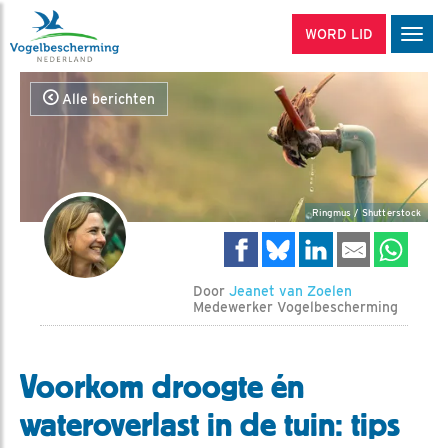
WORD LID
Men
Alle berichten
Ringmus / Shutterstock
Door
Jeanet van Zoelen
Medewerker Vogelbescherming
Voorkom droogte én
wateroverlast in de tuin: tips