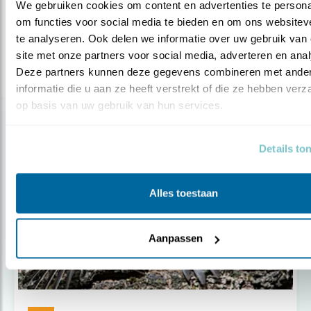
We gebruiken cookies om content en advertenties te personal
om functies voor social media te bieden en om ons websiteve
Deel dit bericht
te analyseren. Ook delen we informatie over uw gebruik van 
site met onze partners voor social media, adverteren en anal
Deze partners kunnen deze gegevens combineren met ander
informatie die u aan ze heeft verstrekt of die ze hebben verz
op basis van uw gebruik van hun services.
Gerelateerde items
Details to
Alles toestaan
Aanpassen