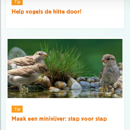
Tip
Help vogels de hitte door!
Tip
Maak een minivijver: stap voor stap