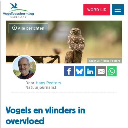
WORD LID
Men
Alle berichten
Steenuil / Hans Peeters
Door
Hans Peeters
Natuurjournalist
Vogels en vlinders in
overvloed