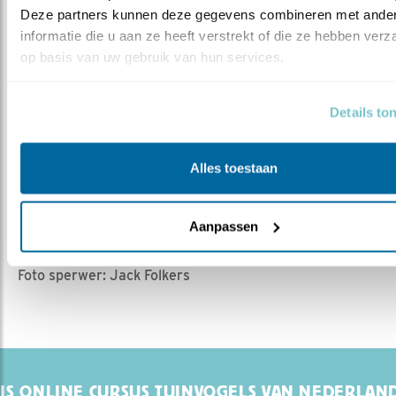
Deze partners kunnen deze gegevens combineren met ander
Tuinen zijn in dorpen en steden belangrijke
informatie die u aan ze heeft verstrekt of die ze hebben verz
leefgebieden voor vogels en andere soorten. De
op basis van uw gebruik van hun services.
trend is helaas steeds meer verstening. Maar hoe
leuk is het wanneer u kunt genieten van al het
leven in uw eigen tuin? Stenen eruit, groen erin.
Details to
Bent u benieuwd wat er zich door het jaar heen
afspeelt in uw tuin? Doe dan mee met de Jaarrond
Alles toestaan
Tuintelling via
www.tuintelling.nl
!
Aanpassen
Foto's: Hans Peeters
Foto sperwer: Jack Folkers
IS ONLINE CURSUS TUINVOGELS VAN NEDERLAN