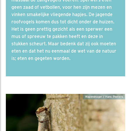
geen zaad of vetbollen, voor hen zijn mezen en
vinken smakelijke vliegende hapjes. De jagende
roofvogels komen dus tot dicht onder de huizen.
Het is geen prettig gezicht als een sperwer een
mus of spreeuw te pakken heeft en deze in
stukken scheurt. Maar bedenk dat zij ook moeten
eten en dat het nu eenmaal de wet van de natuur
is; eten en gegeten worden.
Wapendrager / Hans Peeters