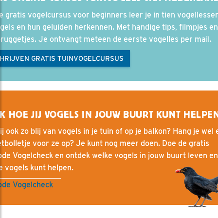
e gratis vogelcursus voor beginners leer je in tien vogellesse
gels en hun geluiden herkennen. Met handige tips, filmpjes en
ruggetjes. Je ontvangt meteen de eerste vogelles per mail.
CHRIJVEN GRATIS TUINVOGELCURSUS
K HOE JIJ VOGELS IN JOUW BUURT KUNT HELPE
ij ook zo blij van vogels in je tuin of op je balkon? Hang je wel
tbolletje voor ze op? Je kunt nog meer doen. Doe de gratis
de Vogelcheck en ontdek welke vogels in jouw buurt leven e
e vogels kunt helpen.
ode Vogelcheck