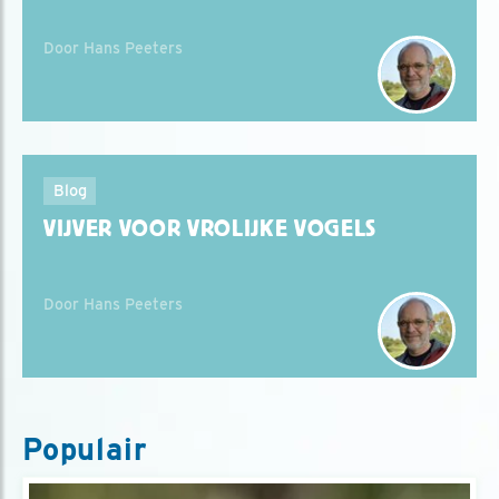
Door Hans Peeters
Blog
VIJVER VOOR VROLIJKE VOGELS
Door Hans Peeters
Populair