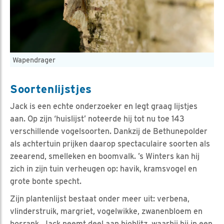
Wapendrager
Soortenlijstjes
Jack is een echte onderzoeker en legt graag lijstjes
aan. Op zijn ‘huislijst’ noteerde hij tot nu toe 143
verschillende vogelsoorten. Dankzij de Bethunepolder
als achtertuin prijken daarop spectaculaire soorten als
zeearend, smelleken en boomvalk. ’s Winters kan hij
zich in zijn tuin verheugen op: havik, kramsvogel en
grote bonte specht.
Zijn plantenlijst bestaat onder meer uit: verbena,
vlinderstruik, margriet, vogelwikke, zwanenbloem en
bosrank. Jack neemt deel aan bioblitz, waarbij hij in een