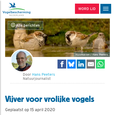
WORD LID
Men
Alle berichten
Huismussen / Hans Peeters
Door
Hans Peeters
Natuurjournalist
Vijver voor vrolijke vogels
Geplaatst op 15 april 2020