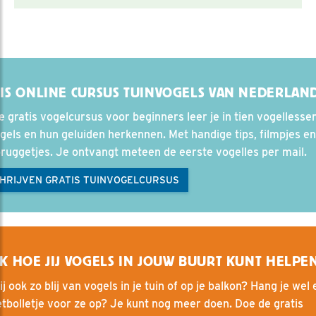
IS ONLINE CURSUS TUINVOGELS VAN NEDERLAN
e gratis vogelcursus voor beginners leer je in tien vogellesse
gels en hun geluiden herkennen. Met handige tips, filmpjes en
ruggetjes. Je ontvangt meteen de eerste vogelles per mail.
CHRIJVEN GRATIS TUINVOGELCURSUS
K HOE JIJ VOGELS IN JOUW BUURT KUNT HELPE
ij ook zo blij van vogels in je tuin of op je balkon? Hang je wel
tbolletje voor ze op? Je kunt nog meer doen. Doe de gratis