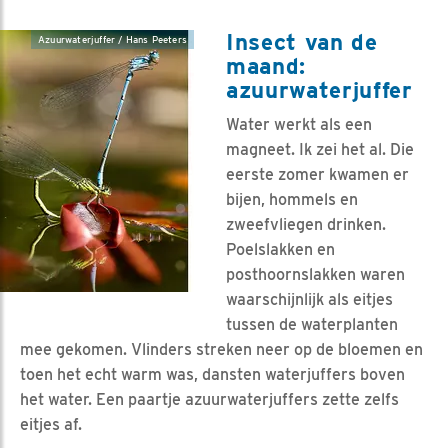
Insect van de
Azuurwaterjuffer / Hans Peeters
maand:
azuurwaterjuffer
Water werkt als een
magneet. Ik zei het al. Die
eerste zomer kwamen er
bijen, hommels en
zweefvliegen drinken.
Poelslakken en
posthoornslakken waren
waarschijnlijk als eitjes
tussen de waterplanten
mee gekomen. Vlinders streken neer op de bloemen en
toen het echt warm was, dansten waterjuffers boven
het water. Een paartje azuurwaterjuffers zette zelfs
eitjes af.