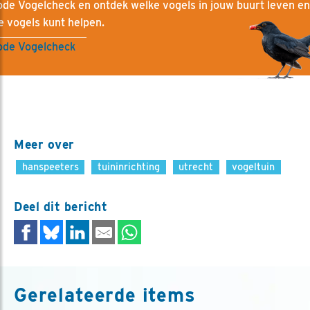
de Vogelcheck en ontdek welke vogels in jouw buurt leven e
e vogels kunt helpen.
ode Vogelcheck
Meer over
hanspeeters
tuininrichting
utrecht
vogeltuin
Deel dit bericht
Gerelateerde items