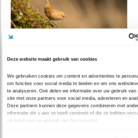
Deze website maakt gebruik van cookies
Vogel van de maand: spreeuw
We gebruiken cookies om content en advertenties te personal
om functies voor social media te bieden en om ons websiteve
Door de hete zomer kwamen veel vogels hun dorst
te analyseren. Ook delen we informatie over uw gebruik van 
lessen. Dankzij de ondiepe oevers konden ze
site met onze partners voor social media, adverteren en anal
gemakkelijk bij het water, ook om een bad te nemen. We
Deze partners kunnen deze gegevens combineren met ander
zagen huismussen, kool- en pimpelmezen en ook de
informatie die u aan ze heeft verstrekt of die ze hebben verz
Turkse tortels lieten zich verleiden. De foto’s van de
op basis van uw gebruik van hun services.
badderende spreeuw en drinkende winterkoning zijn
eerlijk gezegd elders vanuit een fotohut gemaakt.