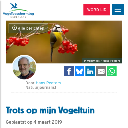
WORD LID
Men
Alle berichten
Pimpelmees / Hans Peeters
Door
Hans Peeters
Natuurjournalist
Trots op mijn Vogeltuin
Geplaatst op 4 maart 2019