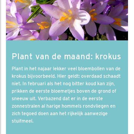
Plant van de maand: krokus
Plant in het najaar lekker veel bloembollen van de
krokus bijvoorbeeld. Hier geldt: overdaad schaadt
niet. In februari als het nog bitter koud kan zijn,
prikken de eerste bloemetjes boven de grond of
sneeuw uit. Verbazend dat er in de eerste
zonnestralen al harige hommels rondvliegen en
zich tegoed doen aan het rijkelijk aanwezige
stuifmeel.