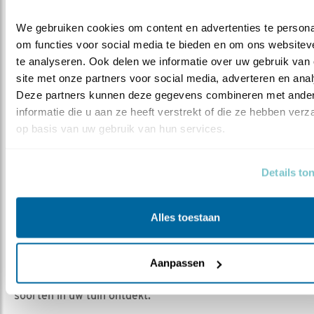
en dieren. Tuinen zijn in
We gebruiken cookies om content en advertenties te personal
dorpen en steden
om functies voor social media te bieden en om ons websiteve
belangrijke leefgebieden
te analyseren. Ook delen we informatie over uw gebruik van 
voor vogels en veel andere
site met onze partners voor social media, adverteren en anal
soorten. De trend van
Deze partners kunnen deze gegevens combineren met ander
tegenwoordig is helaas
informatie die u aan ze heeft verstrekt of die ze hebben verz
steeds meer verstening.
op basis van uw gebruik van hun services.
Makkelijk in onderhoud is
soms een argument. Maar hoe leuk is het niet wanneer
u met uw kopje koffie buiten zit, of binnen bij het raam
Details to
en u kunt genieten van al het leven wat zich afspeelt in
uw eigen tuin! Bent u benieuwd wat er zich door het
Alles toestaan
jaar heen afspeelt in uw tuin? Doe dan mee met de
Jaarrond Tuintelling via
www.tuintelling.nl
! U kunt zelf
kiezen welke soortgroepen u telt, en hoe vaak. De
Aanpassen
ervaring leert dat u gaandeweg steeds meer mooie
soorten in uw tuin ontdekt.