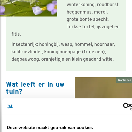
winterkoning, roodborst,
heggenmus, merel,
grote bonte specht,
Turkse tortel, ijsvogel en
fitis.
Insectenrijk: honingbij, wesp, hommel, hoornaar,
kolibrievlinder, koninginnenpage (1x gezien),
dagpauwoog, oranjetipje en klein geaderd witje.
Koolmees 
Wat leeft er in uw
tuin?
Misschien hebt u er al eens
van gehoord: een
tuinreservaat. Een
tuinreservaat is een
Deze website maakt gebruik van cookies
paradijs voor wilde planten