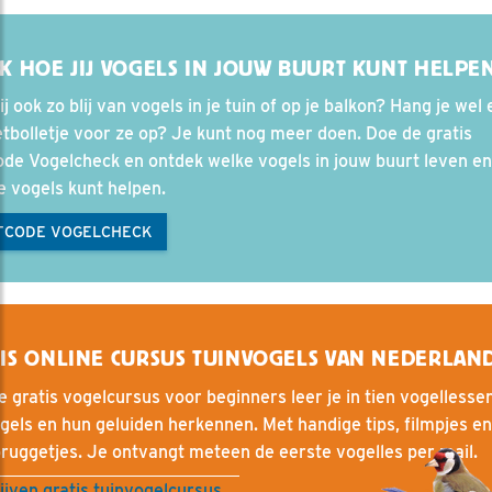
K HOE JIJ VOGELS IN JOUW BUURT KUNT HELPE
ij ook zo blij van vogels in je tuin of op je balkon? Hang je wel
tbolletje voor ze op? Je kunt nog meer doen. Doe de gratis
de Vogelcheck en ontdek welke vogels in jouw buurt leven e
e vogels kunt helpen.
TCODE VOGELCHECK
IS ONLINE CURSUS TUINVOGELS VAN NEDERLAN
e gratis vogelcursus voor beginners leer je in tien vogellesse
gels en hun geluiden herkennen. Met handige tips, filmpjes en
ruggetjes. Je ontvangt meteen de eerste vogelles per mail.
ijven gratis tuinvogelcursus