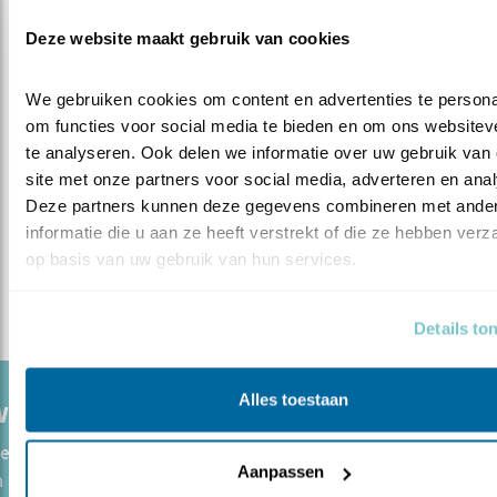
projectpartners te blijven ondersteunen—vooral in
Deze website maakt gebruik van cookies
communicatie en afstemming: aandacht vasthouden,
snel schakelen bij knelpunten. De werkwijze moet nog
We gebruiken cookies om content en advertenties te personal
uitkristalliseren. Coördinatie blijft nodig—iemand die
om functies voor social media te bieden en om ons websiteve
kennis en materialen deelt, jaarlijkse evaluaties doet en
te analyseren. Ook delen we informatie over uw gebruik van 
de lijnen uitzet. Vrijwilligers kunnen natuurlijk heel veel
site met onze partners voor social media, adverteren en anal
zelf doen, maar het is ook goed om kennisuitwisseling
Deze partners kunnen deze gegevens combineren met ander
te blijven stimuleren tussen groepen, dat je af en toe
informatie die u aan ze heeft verstrekt of die ze hebben verz
eens bij elkaar komt en het grotere plaatje weer met
op basis van uw gebruik van hun services.
elkaar bekijkt. Het enthousiasme is er.”
Details to
Alles toestaan
WILLIGER WORDEN
e ook vrijwilliger? Vogels en natuur beschermen? Met z'n all
Aanpassen
we verder! We zoeken allerlei soorten vrijwilligers.