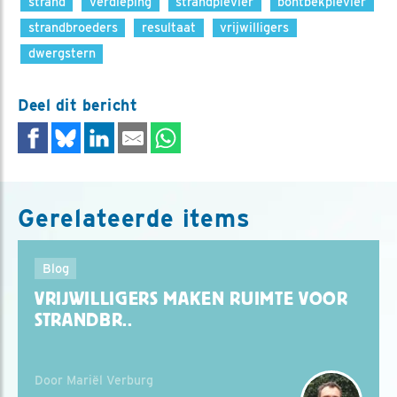
strand
verdieping
strandplevier
bontbekplevier
strandbroeders
resultaat
vrijwilligers
dwergstern
Deel dit bericht
Gerelateerde items
Blog
VRIJWILLIGERS MAKEN RUIMTE VOOR
STRANDBR..
Door Mariël Verburg