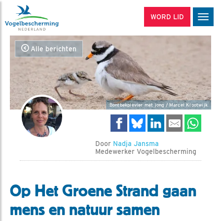
WORD LID
Men
Alle berichten
Bontbekplevier met jong / Marcel Klootwijk
Door
Nadja Jansma
Medewerker Vogelbescherming
Op Het Groene Strand gaan
mens en natuur samen