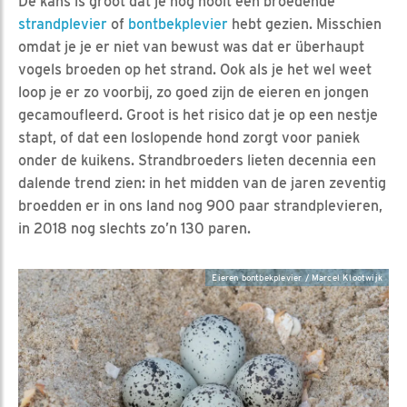
De kans is groot dat je nog nooit een broedende
strandplevier
of
bontbekplevier
hebt gezien. Misschien
omdat je je er niet van bewust was dat er überhaupt
vogels broeden op het strand. Ook als je het wel weet
loop je er zo voorbij, zo goed zijn de eieren en jongen
gecamoufleerd. Groot is het risico dat je op een nestje
stapt, of dat een loslopende hond zorgt voor paniek
onder de kuikens. Strandbroeders lieten decennia een
dalende trend zien: in het midden van de jaren zeventig
broedden er in ons land nog 900 paar strandplevieren,
in 2018 nog slechts zo’n 130 paren.
Eieren bontbekplevier / Marcel Klootwijk