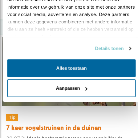
informatie over uw gebruik van onze site met onze partners 
lees meer
voor social media, adverteren en analyse. Deze partners 
kunnen deze gegevens combineren met andere informatie 
die u aan ze heeft verstrekt of die ze hebben verzameld op 
basis van uw gebruik van hun services.
Details tonen
Alles toestaan
Aanpassen
Tip
7 keer vogelstruinen in de duinen