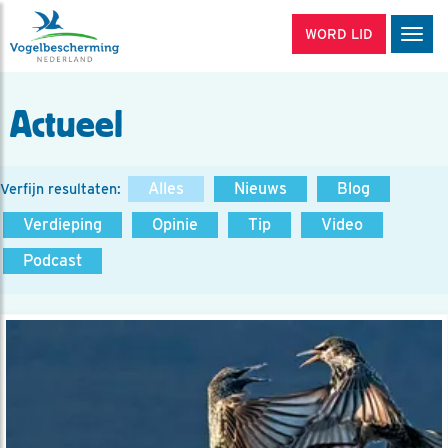
WORD LID
Men
Actueel
Alles
Nieuws
Blog
Verfijn resultaten:
Verdieping
Opinie
Tip
Video
Podcast