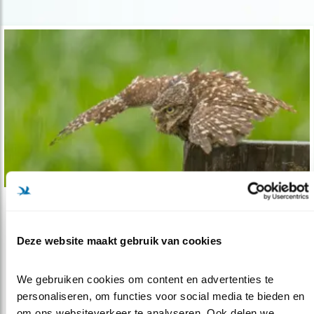
Tip
De meest natgeregende vogels
Deze website maakt gebruik van cookies
22.10.21
Even plaatjes kijken van ontzéttend natte
vogels.
We gebruiken cookies om content en advertenties te 
personaliseren, om functies voor social media te bieden en 
om ons websiteverkeer te analyseren. Ook delen we 