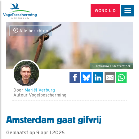
WORD LID
Men
Alle berichten
Gierzwaluw / Shutterstock
Door
Mariël Verburg
Auteur Vogelbescherming
Amsterdam gaat gifvrij
Geplaatst op 9 april 2026