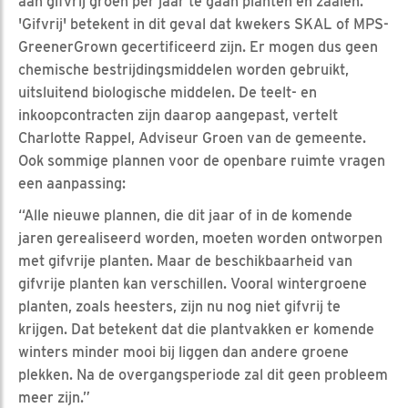
aan gifvrij groen per jaar te gaan planten en zaaien.
'Gifvrij' betekent in dit geval dat kwekers SKAL of MPS-
GreenerGrown gecertificeerd zijn. Er mogen dus geen
chemische bestrijdingsmiddelen worden gebruikt,
uitsluitend biologische middelen. De teelt- en
inkoopcontracten zijn daarop aangepast, vertelt
Charlotte Rappel, Adviseur Groen van de gemeente.
Ook sommige plannen voor de openbare ruimte vragen
een aanpassing:
“Alle nieuwe plannen, die dit jaar of in de komende
jaren gerealiseerd worden, moeten worden ontworpen
met gifvrije planten. Maar de beschikbaarheid van
gifvrije planten kan verschillen. Vooral wintergroene
planten, zoals heesters, zijn nu nog niet gifvrij te
krijgen. Dat betekent dat die plantvakken er komende
winters minder mooi bij liggen dan andere groene
plekken. Na de overgangsperiode zal dit geen probleem
meer zijn.”