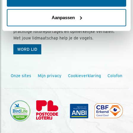
Ontvang 5 x Vogels voor € 36,00 per jaar
Aanpassen
Vogels is het tijdschrift voor onze leden, met
prachtige fotoreportages en opmerkelijke verhalen.
Met jouw lidmaatschap help je de vogels.
WORD LID
Onze sites
Mijn privacy
Cookieverklaring
Colofon