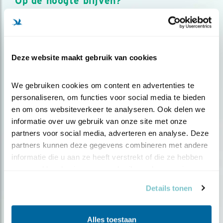
Op de hoogte blijven?
Meld je aan en ontvang nieuws, inspiratie, acties en tips
over vogels en activiteiten van Vogelbescherming.
AANMELDEN VOGELNIEUWS
Deze website maakt gebruik van cookies
Volg ons via social media
We gebruiken cookies om content en advertenties te 
personaliseren, om functies voor social media te bieden 
en om ons websiteverkeer te analyseren. Ook delen we 
informatie over uw gebruik van onze site met onze 
partners voor social media, adverteren en analyse. Deze 
partners kunnen deze gegevens combineren met andere 
informatie die u aan ze heeft verstrekt of die ze hebben 
verzameld op basis van uw gebruik van hun services.
Details tonen
Alles toestaan