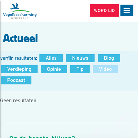
WORD LID
Men
Actueel
Alles
Nieuws
Blog
Verfijn resultaten:
Verdieping
Opinie
Tip
Video
Podcast
Geen resultaten.