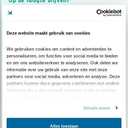
Op de hoogte blijven?
Meld je aan en ontvang nieuws, inspiratie, acties en tips
over vogels en activiteiten van Vogelbescherming.
AANMELDEN VOGELNIEUWS
Deze website maakt gebruik van cookies
Volg ons via social media
We gebruiken cookies om content en advertenties te 
personaliseren, om functies voor social media te bieden 
en om ons websiteverkeer te analyseren. Ook delen we 
informatie over uw gebruik van onze site met onze 
partners voor social media, adverteren en analyse. Deze 
partners kunnen deze gegevens combineren met andere 
informatie die u aan ze heeft verstrekt of die ze hebben 
verzameld op basis van uw gebruik van hun services.
Details tonen
Alles toestaan