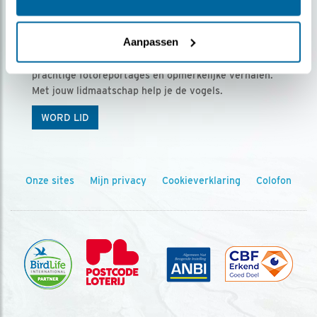
Ontvang 5 x Vogels voor € 36,00 per jaar
Aanpassen
Vogels is het tijdschrift voor onze leden, met
prachtige fotoreportages en opmerkelijke verhalen.
Met jouw lidmaatschap help je de vogels.
WORD LID
Onze sites
Mijn privacy
Cookieverklaring
Colofon