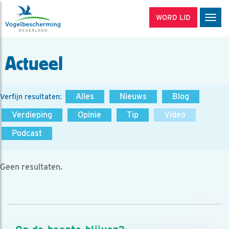
WORD LID
Men
Actueel
Alles
Nieuws
Blog
Verfijn resultaten:
Verdieping
Opinie
Tip
Video
Podcast
Geen resultaten.