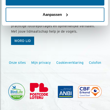
Ontvang 5 x Vogels voor € 36,00 per jaar
Aanpassen
Vogels is het tijdschrift voor onze leden, met
prachtige fotoreportages en opmerkelijke verhalen.
Met jouw lidmaatschap help je de vogels.
WORD LID
Onze sites
Mijn privacy
Cookieverklaring
Colofon