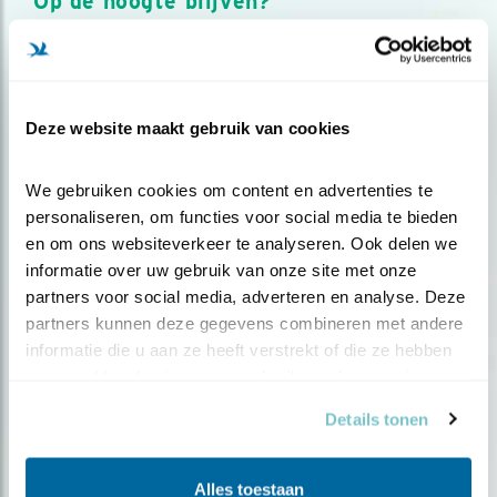
Op de hoogte blijven?
Meld je aan en ontvang nieuws, inspiratie, acties en tips
over vogels en activiteiten van Vogelbescherming.
AANMELDEN VOGELNIEUWS
Deze website maakt gebruik van cookies
Volg ons via social media
We gebruiken cookies om content en advertenties te 
personaliseren, om functies voor social media te bieden 
en om ons websiteverkeer te analyseren. Ook delen we 
informatie over uw gebruik van onze site met onze 
partners voor social media, adverteren en analyse. Deze 
partners kunnen deze gegevens combineren met andere 
informatie die u aan ze heeft verstrekt of die ze hebben 
verzameld op basis van uw gebruik van hun services.
Details tonen
Alles toestaan