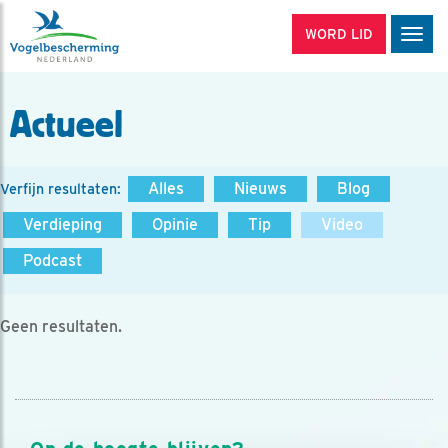
WORD LID
Men
Actueel
Alles
Nieuws
Blog
Verfijn resultaten:
Verdieping
Opinie
Tip
Video
Podcast
Geen resultaten.