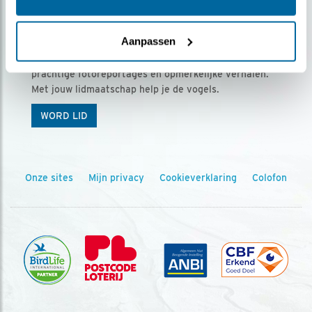
Ontvang 5 x Vogels voor € 36,00 per jaar
Aanpassen
Vogels is het tijdschrift voor onze leden, met
prachtige fotoreportages en opmerkelijke verhalen.
Met jouw lidmaatschap help je de vogels.
WORD LID
Onze sites
Mijn privacy
Cookieverklaring
Colofon