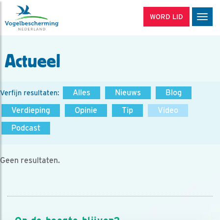
WORD LID
Men
Actueel
Alles
Nieuws
Blog
Verfijn resultaten:
Verdieping
Opinie
Tip
Video
Podcast
Geen resultaten.