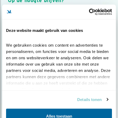
Op de hoogte blijven?
Meld je aan en ontvang nieuws, inspiratie, acties en tips
over vogels en activiteiten van Vogelbescherming.
AANMELDEN VOGELNIEUWS
Deze website maakt gebruik van cookies
Volg ons via social media
We gebruiken cookies om content en advertenties te 
personaliseren, om functies voor social media te bieden 
en om ons websiteverkeer te analyseren. Ook delen we 
informatie over uw gebruik van onze site met onze 
partners voor social media, adverteren en analyse. Deze 
partners kunnen deze gegevens combineren met andere 
informatie die u aan ze heeft verstrekt of die ze hebben 
verzameld op basis van uw gebruik van hun services.
Details tonen
Alles toestaan