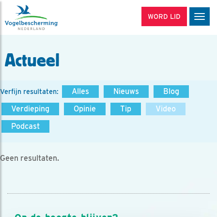
WORD LID
Men
Actueel
Alles
Nieuws
Blog
Verfijn resultaten:
Verdieping
Opinie
Tip
Video
Podcast
Geen resultaten.