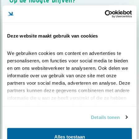
Op de hoogte blijven?
Meld je aan en ontvang nieuws, inspiratie, acties en tips
over vogels en activiteiten van Vogelbescherming.
AANMELDEN VOGELNIEUWS
Deze website maakt gebruik van cookies
Volg ons via social media
We gebruiken cookies om content en advertenties te 
personaliseren, om functies voor social media te bieden 
en om ons websiteverkeer te analyseren. Ook delen we 
informatie over uw gebruik van onze site met onze 
partners voor social media, adverteren en analyse. Deze 
partners kunnen deze gegevens combineren met andere 
informatie die u aan ze heeft verstrekt of die ze hebben 
verzameld op basis van uw gebruik van hun services.
Details tonen
Alles toestaan