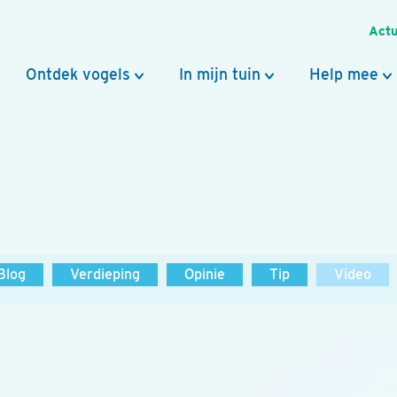
Actu
Ontdek vogels
In mijn tuin
Help mee
Blog
Verdieping
Opinie
Tip
Video