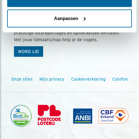
Ontvang 5 x Vogels voor € 36,00 per jaar
Aanpassen
Vogels is het tijdschrift voor onze leden, met
prachtige fotoreportages en opmerkelijke verhalen.
Met jouw lidmaatschap help je de vogels.
WORD LID
Onze sites
Mijn privacy
Cookieverklaring
Colofon