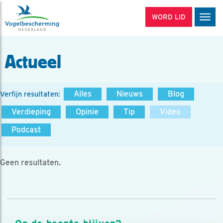
WORD LID
Men
Actueel
Alles
Nieuws
Blog
Verfijn resultaten:
Verdieping
Opinie
Tip
Video
Podcast
Geen resultaten.