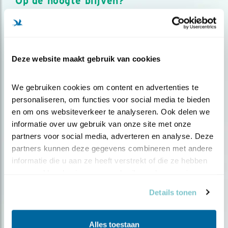
Op de hoogte blijven?
Meld je aan en ontvang nieuws, inspiratie, acties en tips
over vogels en activiteiten van Vogelbescherming.
AANMELDEN VOGELNIEUWS
Deze website maakt gebruik van cookies
Volg ons via social media
We gebruiken cookies om content en advertenties te 
personaliseren, om functies voor social media te bieden 
en om ons websiteverkeer te analyseren. Ook delen we 
informatie over uw gebruik van onze site met onze 
partners voor social media, adverteren en analyse. Deze 
partners kunnen deze gegevens combineren met andere 
informatie die u aan ze heeft verstrekt of die ze hebben 
verzameld op basis van uw gebruik van hun services.
Details tonen
Alles toestaan