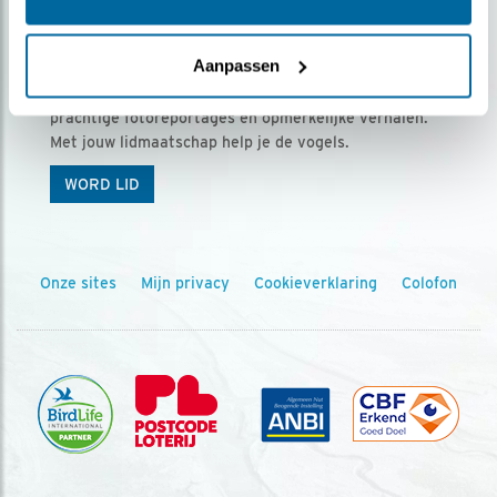
Ontvang 5 x Vogels voor € 36,00 per jaar
Aanpassen
Vogels is het tijdschrift voor onze leden, met
prachtige fotoreportages en opmerkelijke verhalen.
Met jouw lidmaatschap help je de vogels.
WORD LID
Onze sites
Mijn privacy
Cookieverklaring
Colofon