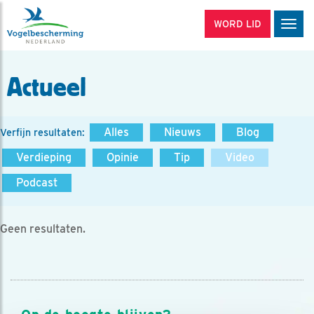
WORD LID
Men
Actueel
Alles
Nieuws
Blog
Verfijn resultaten:
Verdieping
Opinie
Tip
Video
Podcast
Geen resultaten.