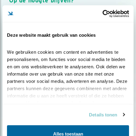
Op de hoogte blijven?
Meld je aan en ontvang nieuws, inspiratie, acties en tips
over vogels en activiteiten van Vogelbescherming.
AANMELDEN VOGELNIEUWS
Deze website maakt gebruik van cookies
Volg ons via social media
We gebruiken cookies om content en advertenties te 
personaliseren, om functies voor social media te bieden 
en om ons websiteverkeer te analyseren. Ook delen we 
informatie over uw gebruik van onze site met onze 
partners voor social media, adverteren en analyse. Deze 
partners kunnen deze gegevens combineren met andere 
informatie die u aan ze heeft verstrekt of die ze hebben 
verzameld op basis van uw gebruik van hun services.
Details tonen
Alles toestaan