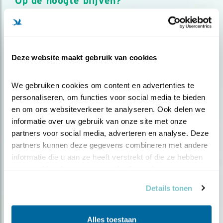
Op de hoogte blijven?
Meld je aan en ontvang nieuws, inspiratie, acties en tips
over vogels en activiteiten van Vogelbescherming.
AANMELDEN VOGELNIEUWS
Deze website maakt gebruik van cookies
Volg ons via social media
We gebruiken cookies om content en advertenties te 
personaliseren, om functies voor social media te bieden 
en om ons websiteverkeer te analyseren. Ook delen we 
informatie over uw gebruik van onze site met onze 
partners voor social media, adverteren en analyse. Deze 
partners kunnen deze gegevens combineren met andere 
informatie die u aan ze heeft verstrekt of die ze hebben 
verzameld op basis van uw gebruik van hun services.
Details tonen
Alles toestaan