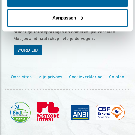
Ontvang 5 x Vogels voor € 36,00 per jaar
Aanpassen
Vogels is het tijdschrift voor onze leden, met
prachtige fotoreportages en opmerkelijke verhalen.
Met jouw lidmaatschap help je de vogels.
WORD LID
Onze sites
Mijn privacy
Cookieverklaring
Colofon