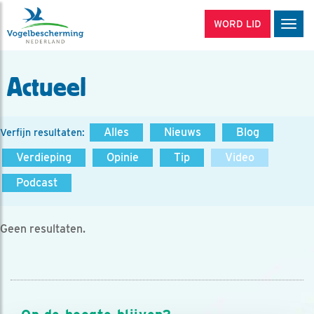
WORD LID
Men
Actueel
Alles
Nieuws
Blog
Verfijn resultaten:
Verdieping
Opinie
Tip
Video
Podcast
Geen resultaten.