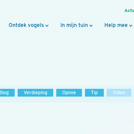
Actu
Ontdek vogels
In mijn tuin
Help mee
Blog
Verdieping
Opinie
Tip
Video