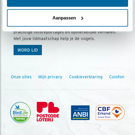
Ontvang 5 x Vogels voor € 36,00 per jaar
Aanpassen
Vogels is het tijdschrift voor onze leden, met
prachtige fotoreportages en opmerkelijke verhalen.
Met jouw lidmaatschap help je de vogels.
WORD LID
Onze sites
Mijn privacy
Cookieverklaring
Colofon