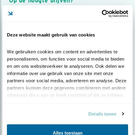
Op de hoogte blijven?
Meld je aan en ontvang nieuws, inspiratie, acties en tips
over vogels en activiteiten van Vogelbescherming.
AANMELDEN VOGELNIEUWS
Deze website maakt gebruik van cookies
Volg ons via social media
We gebruiken cookies om content en advertenties te 
personaliseren, om functies voor social media te bieden 
en om ons websiteverkeer te analyseren. Ook delen we 
informatie over uw gebruik van onze site met onze 
partners voor social media, adverteren en analyse. Deze 
partners kunnen deze gegevens combineren met andere 
informatie die u aan ze heeft verstrekt of die ze hebben 
verzameld op basis van uw gebruik van hun services.
Details tonen
Alles toestaan