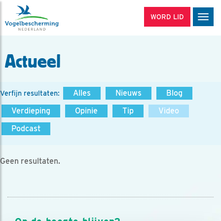
WORD LID
Men
Actueel
Alles
Nieuws
Blog
Verfijn resultaten:
Verdieping
Opinie
Tip
Video
Podcast
Geen resultaten.