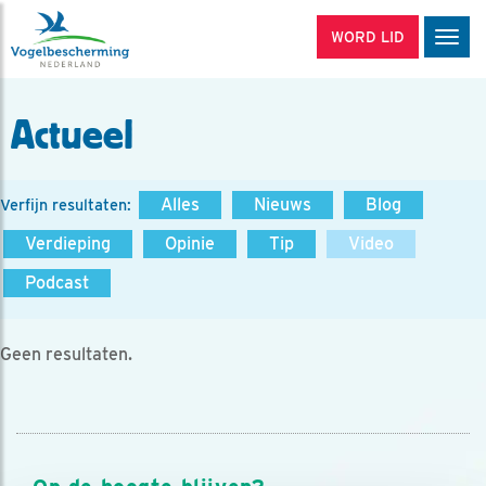
WORD LID
Men
Actueel
Alles
Nieuws
Blog
Verfijn resultaten:
Verdieping
Opinie
Tip
Video
Podcast
Geen resultaten.