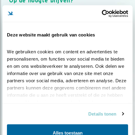
Op de hoogte blijven?
Meld je aan en ontvang nieuws, inspiratie, acties en tips
over vogels en activiteiten van Vogelbescherming.
AANMELDEN VOGELNIEUWS
Deze website maakt gebruik van cookies
Volg ons via social media
We gebruiken cookies om content en advertenties te 
personaliseren, om functies voor social media te bieden 
en om ons websiteverkeer te analyseren. Ook delen we 
informatie over uw gebruik van onze site met onze 
partners voor social media, adverteren en analyse. Deze 
partners kunnen deze gegevens combineren met andere 
informatie die u aan ze heeft verstrekt of die ze hebben 
verzameld op basis van uw gebruik van hun services.
Details tonen
Alles toestaan