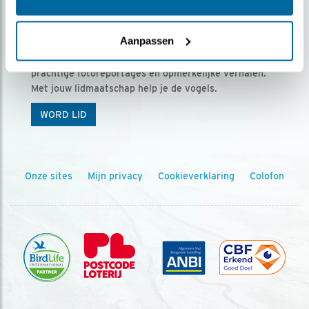
Ontvang 5 x Vogels voor € 36,00 per jaar
Aanpassen
Vogels is het tijdschrift voor onze leden, met
prachtige fotoreportages en opmerkelijke verhalen.
Met jouw lidmaatschap help je de vogels.
WORD LID
Onze sites
Mijn privacy
Cookieverklaring
Colofon