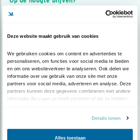
Op de hoogte blijven?
Meld je aan en ontvang nieuws, inspiratie, acties en tips
over vogels en activiteiten van Vogelbescherming.
AANMELDEN VOGELNIEUWS
Deze website maakt gebruik van cookies
Volg ons via social media
We gebruiken cookies om content en advertenties te 
personaliseren, om functies voor social media te bieden 
en om ons websiteverkeer te analyseren. Ook delen we 
informatie over uw gebruik van onze site met onze 
partners voor social media, adverteren en analyse. Deze 
partners kunnen deze gegevens combineren met andere 
informatie die u aan ze heeft verstrekt of die ze hebben 
verzameld op basis van uw gebruik van hun services.
Details tonen
Alles toestaan