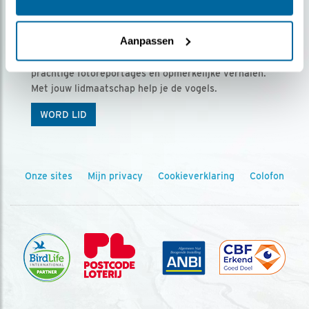
Ontvang 5 x Vogels voor € 36,00 per jaar
Aanpassen
Vogels is het tijdschrift voor onze leden, met
prachtige fotoreportages en opmerkelijke verhalen.
Met jouw lidmaatschap help je de vogels.
WORD LID
Onze sites
Mijn privacy
Cookieverklaring
Colofon