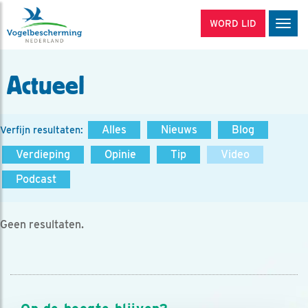
WORD LID
Men
Actueel
Alles
Nieuws
Blog
Verfijn resultaten:
Verdieping
Opinie
Tip
Video
Podcast
Geen resultaten.