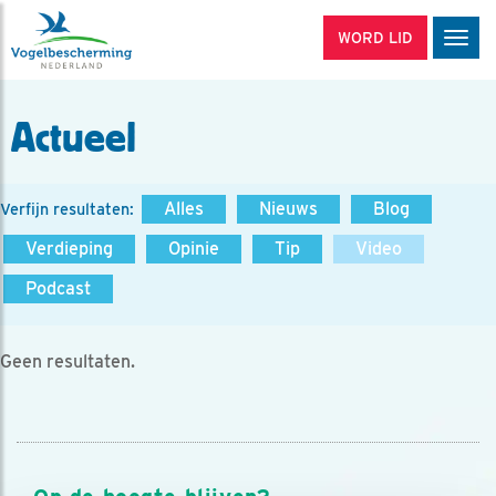
WORD LID
Men
Actueel
Alles
Nieuws
Blog
Verfijn resultaten:
Verdieping
Opinie
Tip
Video
Podcast
Geen resultaten.