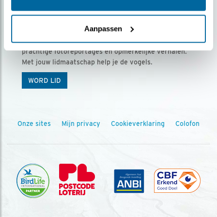
Ontvang 5 x Vogels voor € 36,00 per jaar
Aanpassen
Vogels is het tijdschrift voor onze leden, met
prachtige fotoreportages en opmerkelijke verhalen.
Met jouw lidmaatschap help je de vogels.
WORD LID
Onze sites
Mijn privacy
Cookieverklaring
Colofon