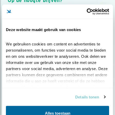
Op de hoogte blijven?
Meld je aan en ontvang nieuws, inspiratie, acties en tips
over vogels en activiteiten van Vogelbescherming.
AANMELDEN VOGELNIEUWS
Deze website maakt gebruik van cookies
Volg ons via social media
We gebruiken cookies om content en advertenties te 
personaliseren, om functies voor social media te bieden 
en om ons websiteverkeer te analyseren. Ook delen we 
informatie over uw gebruik van onze site met onze 
partners voor social media, adverteren en analyse. Deze 
partners kunnen deze gegevens combineren met andere 
informatie die u aan ze heeft verstrekt of die ze hebben 
verzameld op basis van uw gebruik van hun services.
Details tonen
Alles toestaan