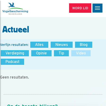
WORD LID
Men
Actueel
Alles
Nieuws
Blog
Verfijn resultaten:
Verdieping
Opinie
Tip
Video
Podcast
Geen resultaten.