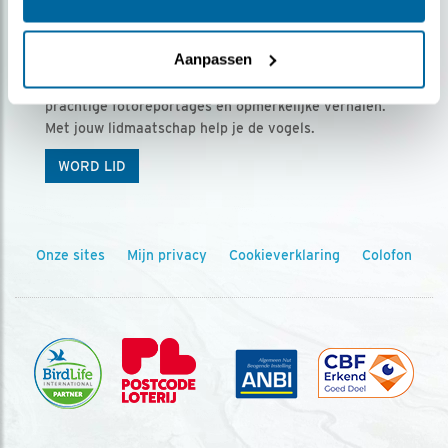
Ontvang 5 x Vogels voor € 36,00 per jaar
Aanpassen
Vogels is het tijdschrift voor onze leden, met
prachtige fotoreportages en opmerkelijke verhalen.
Met jouw lidmaatschap help je de vogels.
WORD LID
Onze sites
Mijn privacy
Cookieverklaring
Colofon