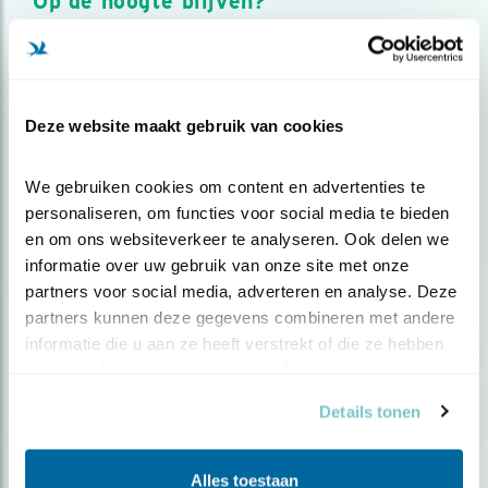
Op de hoogte blijven?
Meld je aan en ontvang nieuws, inspiratie, acties en tips
over vogels en activiteiten van Vogelbescherming.
AANMELDEN VOGELNIEUWS
Deze website maakt gebruik van cookies
Volg ons via social media
We gebruiken cookies om content en advertenties te 
personaliseren, om functies voor social media te bieden 
en om ons websiteverkeer te analyseren. Ook delen we 
informatie over uw gebruik van onze site met onze 
partners voor social media, adverteren en analyse. Deze 
partners kunnen deze gegevens combineren met andere 
informatie die u aan ze heeft verstrekt of die ze hebben 
verzameld op basis van uw gebruik van hun services.
Details tonen
Alles toestaan