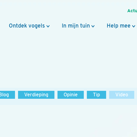
Actu
Ontdek vogels
In mijn tuin
Help mee
Blog
Verdieping
Opinie
Tip
Video