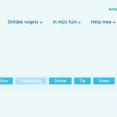
Actu
Ontdek vogels
In mijn tuin
Help mee
Blog
Verdieping
Opinie
Tip
Video