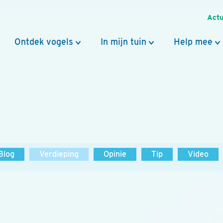
Actu
Ontdek vogels
In mijn tuin
Help mee
Blog
Verdieping
Opinie
Tip
Video