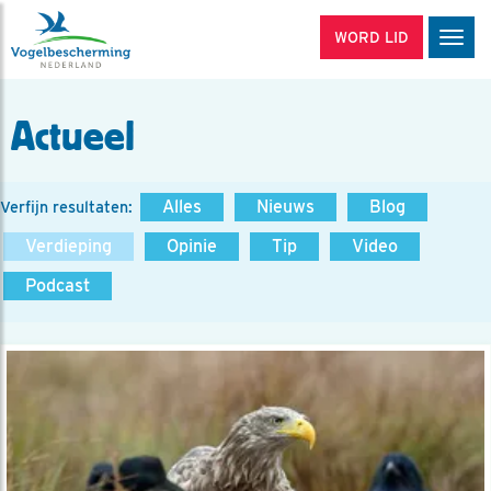
WORD LID
Men
Actueel
Alles
Nieuws
Blog
Verfijn resultaten:
Verdieping
Opinie
Tip
Video
Podcast