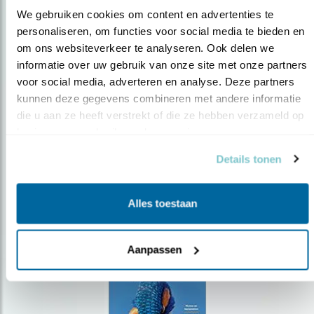
We gebruiken cookies om content en advertenties te 
personaliseren, om functies voor social media te bieden en 
om ons websiteverkeer te analyseren. Ook delen we 
Op de hoogte blijven?
informatie over uw gebruik van onze site met onze partners 
Meld je aan en ontvang nieuws, inspiratie, acties en tips
voor social media, adverteren en analyse. Deze partners 
over vogels en activiteiten van Vogelbescherming.
kunnen deze gegevens combineren met andere informatie 
die u aan ze heeft verstrekt of die ze hebben verzameld op 
AANMELDEN VOGELNIEUWS
basis van uw gebruik van hun services.
Details tonen
Volg ons via social media
Alles toestaan
Aanpassen