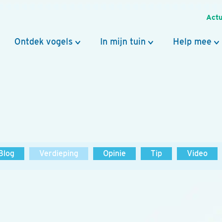
Actu
Ontdek vogels
In mijn tuin
Help mee
Blog
Verdieping
Opinie
Tip
Video