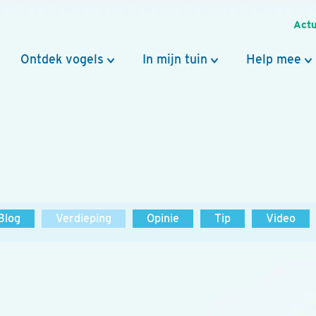
Actu
Ontdek vogels
In mijn tuin
Help mee
Blog
Verdieping
Opinie
Tip
Video