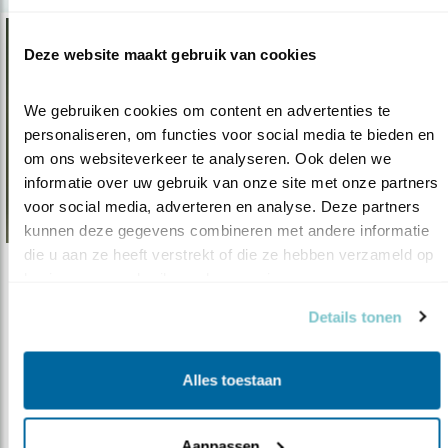
Deze website maakt gebruik van cookies
We gebruiken cookies om content en advertenties te 
personaliseren, om functies voor social media te bieden en 
om ons websiteverkeer te analyseren. Ook delen we 
informatie over uw gebruik van onze site met onze partners 
voor social media, adverteren en analyse. Deze partners 
kunnen deze gegevens combineren met andere informatie 
die u aan ze heeft verstrekt of die ze hebben verzameld op 
basis van uw gebruik van hun services.
Verdieping
Het uilenmysterie ontrafeld
Details tonen
07.09.18
Lees alles wat u nog niet wist over deze
wonderlijke wezens!
Alles toestaan
Aanpassen
lees meer