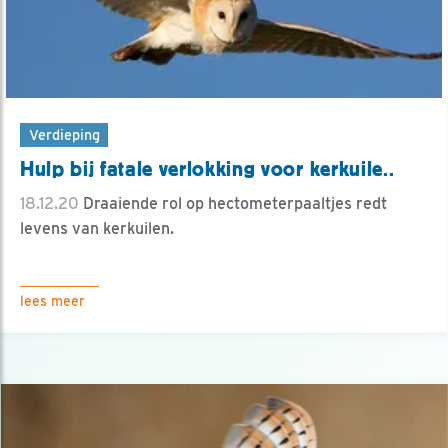
Verdieping
Hulp bij fatale verlokking voor kerkuile..
18.12.20
Draaiende rol op hectometerpaaltjes redt
levens van kerkuilen.
lees meer