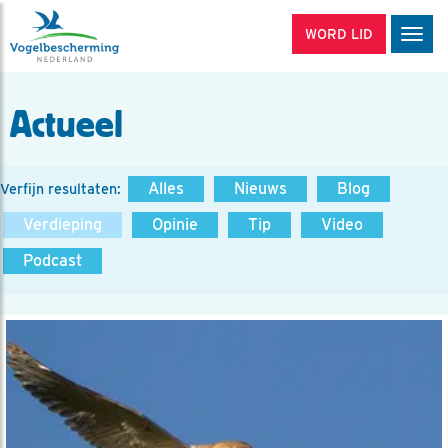
WORD LID
Men
Actueel
Alles
Nieuws
Blog
Verfijn resultaten:
Verdieping
Opinie
Tip
Video
Podcast