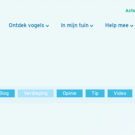
Actu
Ontdek vogels
In mijn tuin
Help mee
Blog
Verdieping
Opinie
Tip
Video