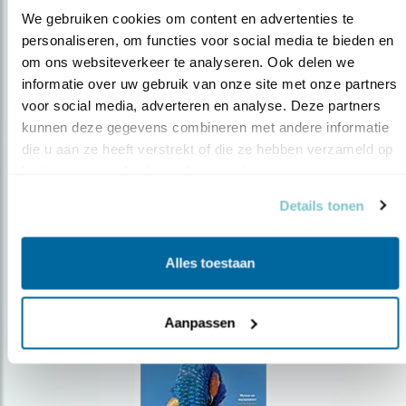
We gebruiken cookies om content en advertenties te 
personaliseren, om functies voor social media te bieden en 
om ons websiteverkeer te analyseren. Ook delen we 
Op de hoogte blijven?
informatie over uw gebruik van onze site met onze partners 
Meld je aan en ontvang nieuws, inspiratie, acties en tips
voor social media, adverteren en analyse. Deze partners 
over vogels en activiteiten van Vogelbescherming.
kunnen deze gegevens combineren met andere informatie 
die u aan ze heeft verstrekt of die ze hebben verzameld op 
AANMELDEN VOGELNIEUWS
basis van uw gebruik van hun services.
Details tonen
Volg ons via social media
Alles toestaan
Aanpassen