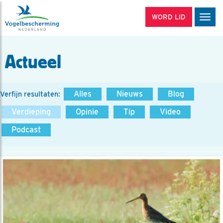
WORD LID
Men
Actueel
Alles
Nieuws
Blog
Verfijn resultaten:
Verdieping
Opinie
Tip
Video
Podcast