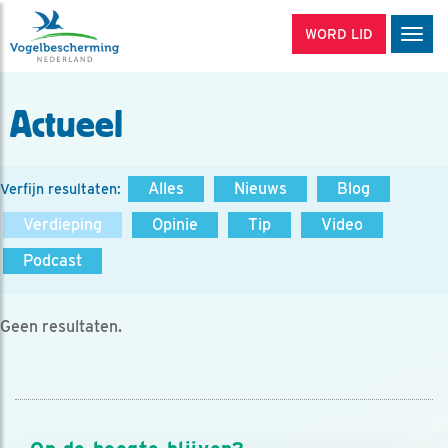
WORD LID
Men
Actueel
Alles
Nieuws
Blog
Verfijn resultaten:
Verdieping
Opinie
Tip
Video
Podcast
Geen resultaten.