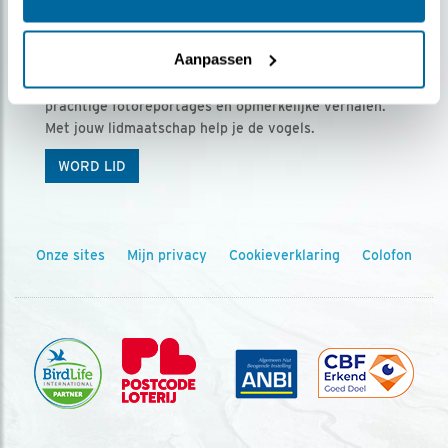
Ontvang 5 x Vogels voor € 36,00 per jaar
Aanpassen
Vogels is het tijdschrift voor onze leden, met
prachtige fotoreportages en opmerkelijke verhalen.
Met jouw lidmaatschap help je de vogels.
WORD LID
Onze sites
Mijn privacy
Cookieverklaring
Colofon