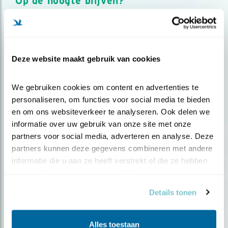
Op de hoogte blijven?
Meld je aan en ontvang nieuws, inspiratie, acties en tips
over vogels en activiteiten van Vogelbescherming.
AANMELDEN VOGELNIEUWS
Deze website maakt gebruik van cookies
Volg ons via social media
We gebruiken cookies om content en advertenties te 
personaliseren, om functies voor social media te bieden 
en om ons websiteverkeer te analyseren. Ook delen we 
informatie over uw gebruik van onze site met onze 
partners voor social media, adverteren en analyse. Deze 
partners kunnen deze gegevens combineren met andere 
informatie die u aan ze heeft verstrekt of die ze hebben 
verzameld op basis van uw gebruik van hun services.
Details tonen
Alles toestaan