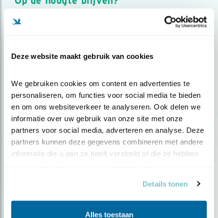
Op de hoogte blijven?
Meld je aan en ontvang nieuws, inspiratie, acties en tips
over vogels en activiteiten van Vogelbescherming.
AANMELDEN VOGELNIEUWS
Deze website maakt gebruik van cookies
Volg ons via social media
We gebruiken cookies om content en advertenties te 
personaliseren, om functies voor social media te bieden 
en om ons websiteverkeer te analyseren. Ook delen we 
informatie over uw gebruik van onze site met onze 
partners voor social media, adverteren en analyse. Deze 
partners kunnen deze gegevens combineren met andere 
informatie die u aan ze heeft verstrekt of die ze hebben 
verzameld op basis van uw gebruik van hun services.
Details tonen
Alles toestaan