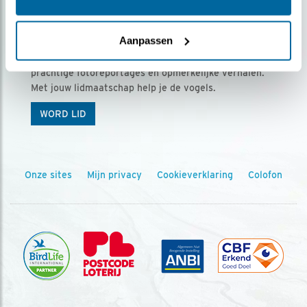
Ontvang 5 x Vogels voor € 36,00 per jaar
Aanpassen
Vogels is het tijdschrift voor onze leden, met
prachtige fotoreportages en opmerkelijke verhalen.
Met jouw lidmaatschap help je de vogels.
WORD LID
Onze sites
Mijn privacy
Cookieverklaring
Colofon