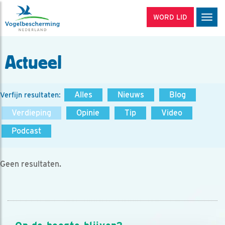
WORD LID
Men
Actueel
Alles
Nieuws
Blog
Verfijn resultaten:
Verdieping
Opinie
Tip
Video
Podcast
Geen resultaten.