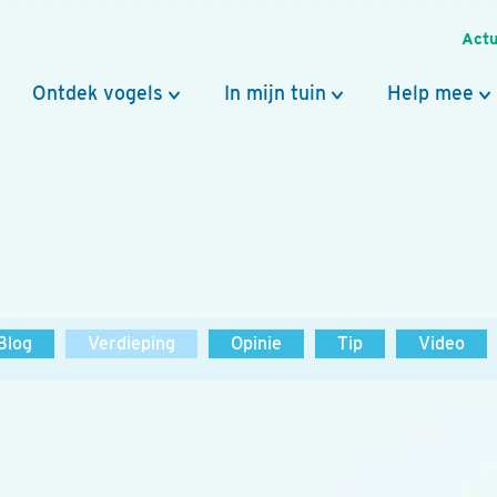
Actu
Ontdek vogels
In mijn tuin
Help mee
Blog
Verdieping
Opinie
Tip
Video