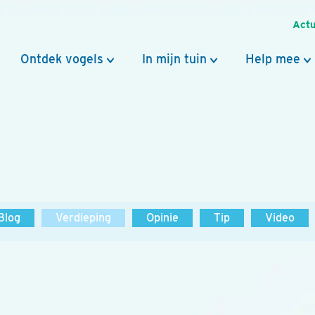
Actu
Ontdek vogels
In mijn tuin
Help mee
Blog
Verdieping
Opinie
Tip
Video