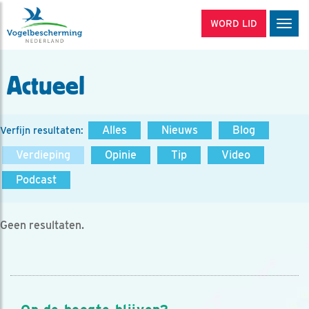
WORD LID
Men
Actueel
Alles
Nieuws
Blog
Verfijn resultaten:
Verdieping
Opinie
Tip
Video
Podcast
Geen resultaten.