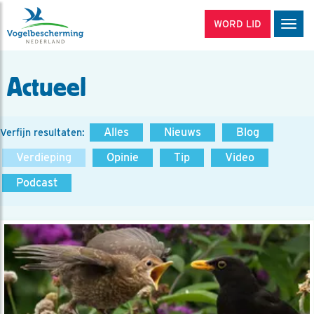
WORD LID
Men
Actueel
Alles
Nieuws
Blog
Verfijn resultaten:
Verdieping
Opinie
Tip
Video
Podcast