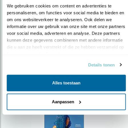
We gebruiken cookies om content en advertenties te 
personaliseren, om functies voor social media te bieden en 
om ons websiteverkeer te analyseren. Ook delen we 
Op de hoogte blijven?
informatie over uw gebruik van onze site met onze partners 
Meld je aan en ontvang nieuws, inspiratie, acties en tips
voor social media, adverteren en analyse. Deze partners 
over vogels en activiteiten van Vogelbescherming.
kunnen deze gegevens combineren met andere informatie 
die u aan ze heeft verstrekt of die ze hebben verzameld op 
AANMELDEN VOGELNIEUWS
basis van uw gebruik van hun services.
Details tonen
Volg ons via social media
Alles toestaan
Aanpassen