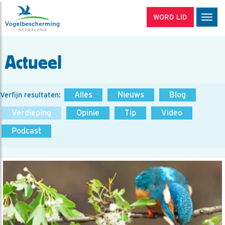
WORD LID
Men
Actueel
Alles
Nieuws
Blog
Verfijn resultaten:
Verdieping
Opinie
Tip
Video
Podcast