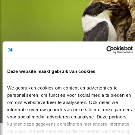
Deze website maakt gebruik van cookies
Verdieping
BEROEMD POOLS BOS
We gebruiken cookies om content en advertenties te 
personaliseren, om functies voor social media te bieden en 
VERWOEST
om ons websiteverkeer te analyseren. Ook delen we 
informatie over uw gebruik van onze site met onze partners 
19.06.17
voor social media, adverteren en analyse. Deze partners 
kunnen deze gegevens combineren met andere informatie 
die u aan ze heeft verstrekt of die ze hebben verzameld op 