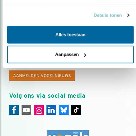
basis van uw gebruik van hun services.
Details tonen
Alles toestaan
Op de hoogte blijven?
Aanpassen
Meld je aan en ontvang nieuws, inspiratie, acties en tips
over vogels en activiteiten van Vogelbescherming.
AANMELDEN VOGELNIEUWS
Volg ons via social media