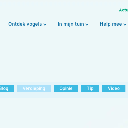
Actu
Ontdek vogels
In mijn tuin
Help mee
Blog
Verdieping
Opinie
Tip
Video