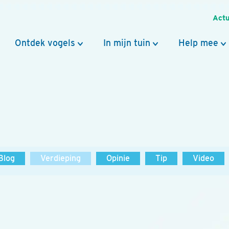
Actu
Ontdek vogels
In mijn tuin
Help mee
Blog
Verdieping
Opinie
Tip
Video